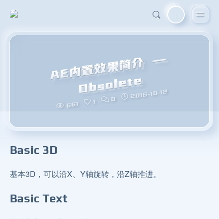
A
E
内
置
效
果
简
介
—
O
b
s
ol
et
e
2016-10-12
0
1
661
Basic 3D
基本3D，可以沿X、Y轴旋转，沿Z轴推进。
Basic Text