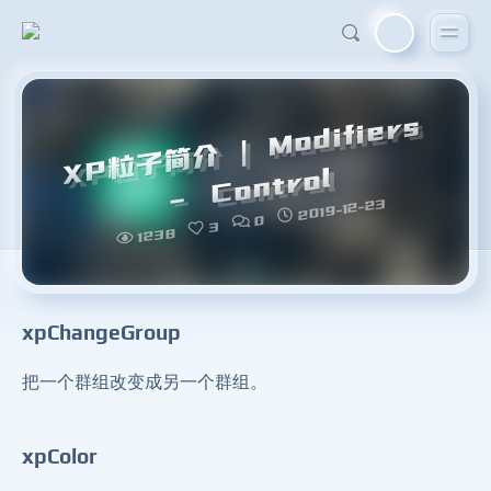
X
P
粒
子
简
介
|
M
o
difi
e
r
s
–
C
o
nt
r
ol
2019-12-23
0
3
1238
xpChangeGroup
把一个群组改变成另一个群组。
xpColor