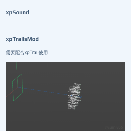
xpSound
xpTrailsMod
需要配合xpTrail使用