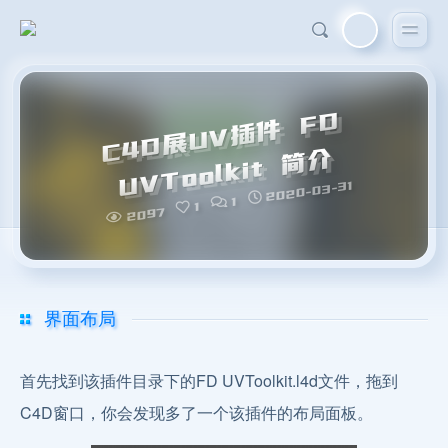
C
4
D
展
U
V
插
件
F
D
U
V
T
o
ol
kit
简
介
2020-03-31
1
1
2097
界面布局
首先找到该插件目录下的FD UVToolkit.l4d文件，拖到
C4D窗口，你会发现多了一个该插件的布局面板。