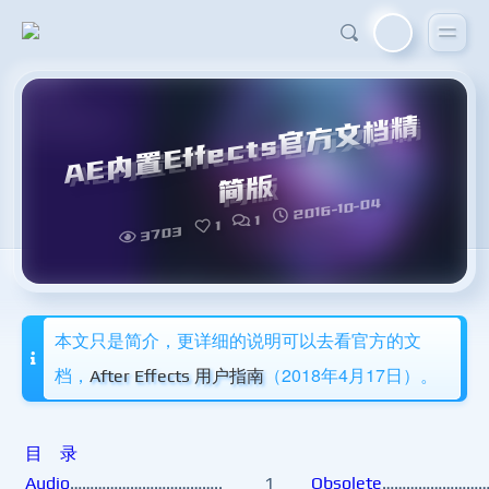
A
E
内
置
Eff
e
ct
s
官
方
文
档
精
简
版
2016-10-04
1
1
3703
本文只是简介，更详细的说明可以去看官方的文
档，
（2018年4月17日）。
After Effects 用户指南
目 录
Audio
………………………………..
1
Obsolete
………………………