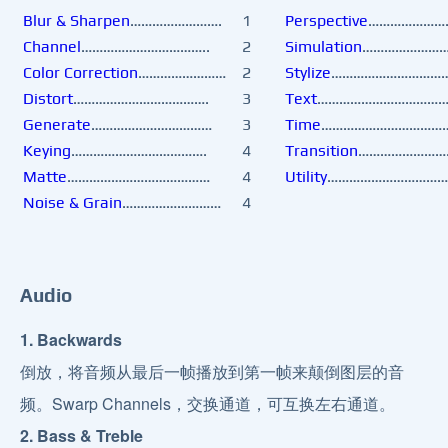
Blur & Sharpen
…………………….
1
Perspective
…………………
Channel
……………………………..
2
Simulation
……………………
Color Correction
……………………
2
Stylize
……………………………
Distort
……………………………….
3
Text
…………………………………
Generate
……………………………
3
Time
………………………………
Keying
……………………………….
4
Transition
……………………
Matte
…………………………………
4
Utility
……………………………
Noise & Grain
………………………
4
Audio
1. Backwards
倒放，将音频从最后一帧播放到第一帧来颠倒图层的音
频。Swarp Channels，交换通道，可互换左右通道。
2. Bass & Treble