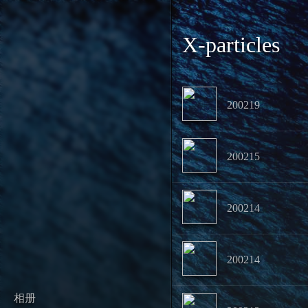
X-particles
200219
200215
200214
200214
相册